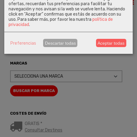
280,00 €
330,00 €
635,00 €
ofertas, recuerdan tus preferencias para facilitar tu
582,00 €
navegación y nos avisan si la web se vuelve lenta. Haciendo
click en "Aceptar" confirmas que estás de acuerdo con su
uso.
Para saber más, por favor lea nuestra
política de
privacidad
.
Preferencias
Descartar todas
Aceptar todas
MARCAS
COSTES DE ENVÍO
GRATIS *
Consultar Destinos