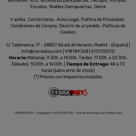
Bombines
Kits
Accesorios para puertas
Cerrojos
Pompas
Escudos
Muelles Cierrapuertas
Dierre
Ir arriba
Contáctanos
Aviso Legal
Política de Privacidad
Condiciones de Compra
Desistir de un pedido
Políticas de
Cookies
C/ Talamanca, 17 - 28807 Alcalá de Henares, Madrid - (España) |
info@cerraokey.com |
918789368
|
670700070
Horario:
Mañanas: 9:30h. a 14:00h. Tardes: 17:00h. a 20:30h.
Sábados: 10:00h. a 14:00h. |
Tiempo de Entrega:
48 a 72
horas (salvo error de stock)
(*) Precios con Impuestos incluidos
CERRAOKEY
- Copyright © 2026 [49749] - Con la tecnología de Palbin.com