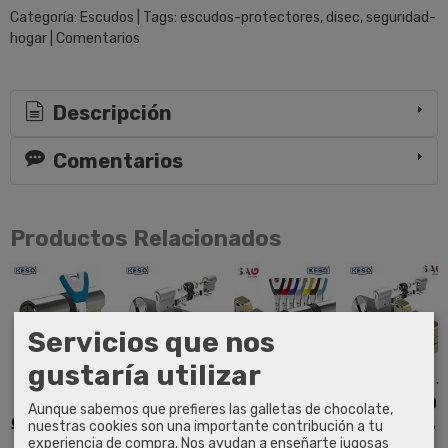
Categoría:
Escudos
|
Tags:
escudos-protectores
disec
seguridad-
hogar
|
Comentarios
Descripción
Comentarios
Productos Relacionados
Servicios que nos
gustaría utilizar
Bombin
Bombin
Keso
Keso Ultra +
Keso 8000
Keso 8000
Premium +
SAG EP50
Aunque sabemos que prefieres las galletas de chocolate,
Ω2 Premium
Ω2 Ultra
SAG EP50
Inserto...
nuestras cookies son una importante contribución a tu
Inserto...
experiencia de compra. Nos ayudan a enseñarte jugosas