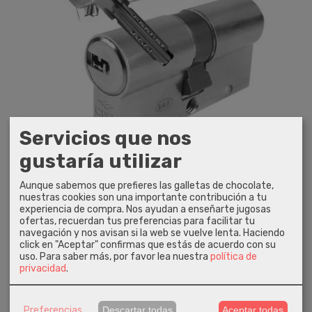
Servicios que nos
gustaría utilizar
Bombin Cisa Astral Sicur
Aunque sabemos que prefieres las galletas de chocolate,
nuestras cookies son una importante contribución a tu
68,00 €
experiencia de compra. Nos ayudan a enseñarte jugosas
ofertas, recuerdan tus preferencias para facilitar tu
navegación y nos avisan si la web se vuelve lenta. Haciendo
AÑADIR A CARRITO
click en "Aceptar" confirmas que estás de acuerdo con su
uso.
Para saber más, por favor lea nuestra
política de
privacidad
.
Preferencias
Descartar todas
Aceptar todas