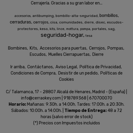
Cerrajería. Gracias a su gran labor en...
bombillos
antibumping
bombillo-alta-seguridad
accesorios
cerraduras
cerrojos
cisa
comunidades
disec
escudos-
dierre
protectores
keso
portales
sag
kits
lince
mottura
pompa
seguridad-hogar
tesa
Bombines
Kits
Accesorios para puertas
Cerrojos
Pompas
Escudos
Muelles Cierrapuertas
Dierre
Ir arriba
Contáctanos
Aviso Legal
Política de Privacidad
Condiciones de Compra
Desistir de un pedido
Políticas de
Cookies
C/ Talamanca, 17 - 28807 Alcalá de Henares, Madrid - (España) |
info@cerraokey.com |
918789368
|
670700070
Horario:
Mañanas: 9:30h. a 14:00h. Tardes: 17:00h. a 20:30h.
Sábados: 10:00h. a 14:00h. |
Tiempo de Entrega:
48 a 72
horas (salvo error de stock)
(*) Precios con Impuestos incluidos