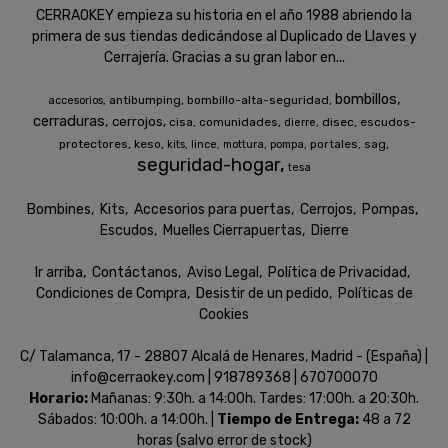
CERRAOKEY empieza su historia en el año 1988 abriendo la
primera de sus tiendas dedicándose al Duplicado de Llaves y
Cerrajería. Gracias a su gran labor en...
bombillos
antibumping
bombillo-alta-seguridad
accesorios
cerraduras
cerrojos
cisa
comunidades
disec
escudos-
dierre
protectores
keso
portales
sag
kits
lince
mottura
pompa
seguridad-hogar
tesa
Bombines
Kits
Accesorios para puertas
Cerrojos
Pompas
Escudos
Muelles Cierrapuertas
Dierre
Ir arriba
Contáctanos
Aviso Legal
Política de Privacidad
Condiciones de Compra
Desistir de un pedido
Políticas de
Cookies
C/ Talamanca, 17 - 28807 Alcalá de Henares, Madrid - (España) |
info@cerraokey.com |
918789368
|
670700070
Horario:
Mañanas: 9:30h. a 14:00h. Tardes: 17:00h. a 20:30h.
Sábados: 10:00h. a 14:00h. |
Tiempo de Entrega:
48 a 72
horas (salvo error de stock)