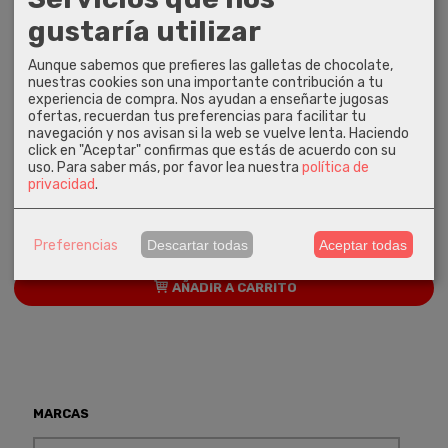
gustaría utilizar
Aunque sabemos que prefieres las galletas de chocolate,
nuestras cookies son una importante contribución a tu
experiencia de compra. Nos ayudan a enseñarte jugosas
ofertas, recuerdan tus preferencias para facilitar tu
navegación y nos avisan si la web se vuelve lenta. Haciendo
click en "Aceptar" confirmas que estás de acuerdo con su
uso.
Para saber más, por favor lea nuestra
política de
privacidad
.
Escudo Disec MG033 Rectangular...
190,00 €
Preferencias
Descartar todas
Aceptar todas
AÑADIR A CARRITO
MARCAS