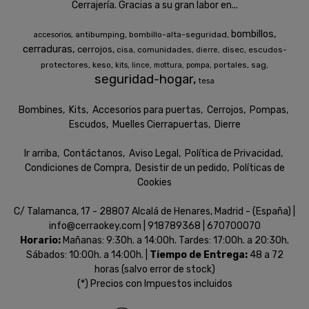
Cerrajería. Gracias a su gran labor en...
bombillos
antibumping
bombillo-alta-seguridad
accesorios
cerraduras
cerrojos
cisa
comunidades
disec
escudos-
dierre
protectores
keso
portales
sag
kits
lince
mottura
pompa
seguridad-hogar
tesa
Bombines
Kits
Accesorios para puertas
Cerrojos
Pompas
Escudos
Muelles Cierrapuertas
Dierre
Ir arriba
Contáctanos
Aviso Legal
Política de Privacidad
Condiciones de Compra
Desistir de un pedido
Políticas de
Cookies
C/ Talamanca, 17 - 28807 Alcalá de Henares, Madrid - (España) |
info@cerraokey.com |
918789368
|
670700070
Horario:
Mañanas: 9:30h. a 14:00h. Tardes: 17:00h. a 20:30h.
Sábados: 10:00h. a 14:00h. |
Tiempo de Entrega:
48 a 72
horas (salvo error de stock)
(*) Precios con Impuestos incluidos