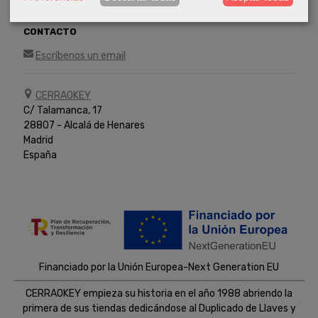
CONTACTO
Escríbenos un email
CERRAOKEY
C/ Talamanca, 17
28807 - Alcalá de Henares
Madrid
España
Financiado por la Unión Europea-Next Generation EU
CERRAOKEY empieza su historia en el año 1988 abriendo la
primera de sus tiendas dedicándose al Duplicado de Llaves y