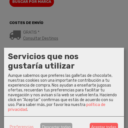
COSTES DE ENVÍO
GRATIS *
Consultar Destinos
Servicios que nos
TU CARRITO (0)
gustaría utilizar
El carrito de la compra está vacío
Aunque sabemos que prefieres las galletas de chocolate,
nuestras cookies son una importante contribución a tu
REDES SOCIALES
experiencia de compra. Nos ayudan a enseñarte jugosas
ofertas, recuerdan tus preferencias para facilitar tu
Instagram
navegación y nos avisan si la web se vuelve lenta. Haciendo
click en "Aceptar" confirmas que estás de acuerdo con su
uso.
Para saber más, por favor lea nuestra
política de
Facebook
privacidad
.
Youtube
Preferencias
Descartar todas
Aceptar todas