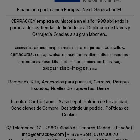
Financiado por la Unión Europea-Next Generation EU
CERRAOKEY empieza su historia en el año 1988 abriendo la
primera de sus tiendas dedicándose al Duplicado de Llaves y
Cerrajería. Gracias a su gran labor en...
bombillos
antibumping
bombillo-alta-seguridad
accesorios
cerraduras
cerrojos
cisa
comunidades
disec
escudos-
dierre
protectores
keso
portales
sag
kits
lince
mottura
pompa
seguridad-hogar
tesa
Bombines
Kits
Accesorios para puertas
Cerrojos
Pompas
Escudos
Muelles Cierrapuertas
Dierre
Ir arriba
Contáctanos
Aviso Legal
Política de Privacidad
Condiciones de Compra
Desistir de un pedido
Políticas de
Cookies
C/ Talamanca, 17 - 28807 Alcalá de Henares, Madrid - (España) |
info@cerraokey.com |
918789368
|
670700070