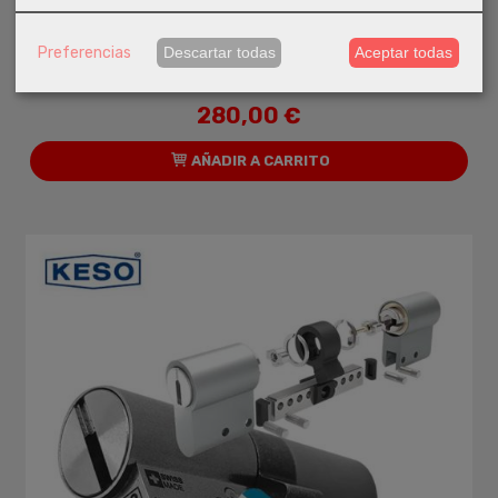
Preferencias
Descartar todas
Aceptar todas
Bombin Keso 8000 Ω2 Premium
280,00 €
AÑADIR A CARRITO